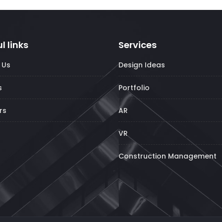
l links
Services
 Us
Design Ideas
s
Portfolio
rs
AR
VR
Construction Management