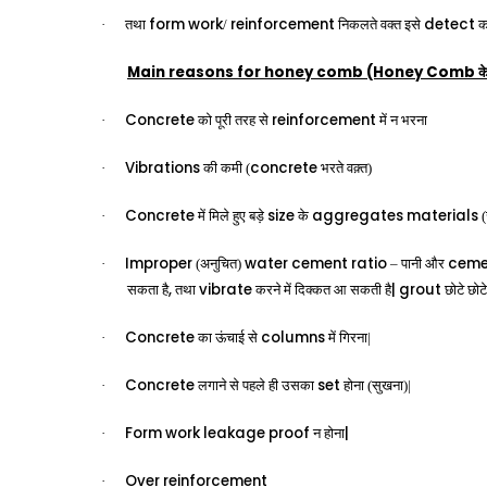
form
work
reinforcement
detect
·
तथा
/
निकलते वक्त इसे
कर
Main reasons for honey comb (Honey Comb
क
Concrete
reinforcement
·
को पूरी तरह से
में न भरना
Vibrations
concrete
·
की कमी (
भरते वक़्त)
Concrete
size
aggregates
materials
·
में मिले हुए बड़े
के
(
Improper
water
cement
ratio
ceme
·
(अनुचित)
– पानी और
,
vibrate
| grout
सकता है
तथा
करने में दिक्कत आ सकती है
छोटे छोट
Concrete
columns
·
का ऊंचाई से
में गिरना|
Concrete
set
·
लगाने से पहले ही उसका
होना (सुखना)|
Form
work
leakage
proof
|
·
न होना
Over
reinforcement
·