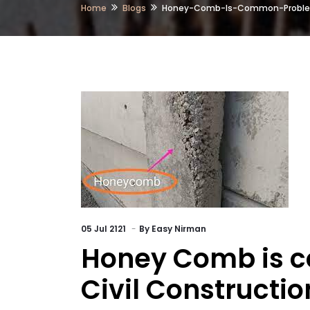
Home
Blogs
Honey-Comb-Is-Common-Problem-
05
Jul 2121
By
Easy Nirman
Honey Comb is 
Civil Constructio