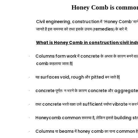
Honey Comb is common 
Civil
engineering
construction
Honey
Comb
,
में ‘
’ मा
remedies
जानते है इस समस्या को तथा इसके उपाय (
) के बारे में:
What
is
Honey
Comb
in
construction
civil
ind
/
Columns
form
work
concrete
·
/
में
के अभाव के कारण बनने वाल
comb
|
कहलाया जाता है
surfaces
void,
rough
pitted
|
·
यह
और
बन जाते है
concrete
concrete
aggregate
·
पूर्णतः न भरने के कारण
और
concrete
sufficient
vibrate
·
तथा
भरते वक़्त उसे
पर्याप्त
न करने
Honeycomb
common
,
building
st
·
समस्या है
लेकिन इससे
Columns
beams
honey
comb
common
·
या
में
का पाना
है