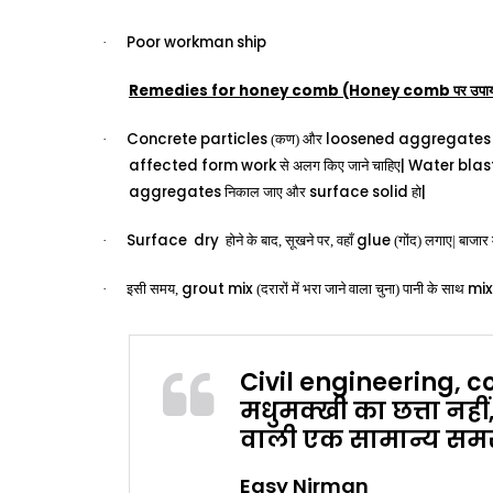
Poor
workman
ship
·
Remedies for honey comb (Honey comb
पर उपा
Concrete particles
loosened
aggregates
·
(कण) और
affected
form
work
|
Water
blas
से अलग किए जाने चाहिए
aggregates
surface
solid
|
निकाल जाए और
हो
Surface
dry
glue
·
होने के बाद, सूखने पर, वहाँ
(गोंद) लगाए| बाजार 
grout
mix
mix
·
इसी समय,
(दरारों में भरा जाने वाला चुना) पानी के साथ
Civil engineering, c
मधुमक्खी का छत्ता नही
वाली एक सामान्य समस्
Easy Nirman