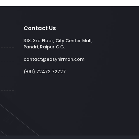
Contact Us
318, 3rd Floor, City Center Mall,
Pandri, Raipur C.G.
contact@easynirman.com
(+91) 72472 72727