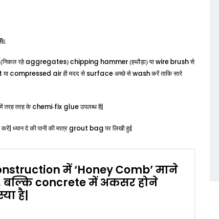
य):
aggregates
chipping
hammer
wire
brush
(निकल रहे
)
(हथौड़ा) या
से
t
compressed
air
surface
wash
या
ही मदद से
अच्छे से
करें ताकि सारे
chemi
fix
glue
|
में तरह तरह के
-
उपलब्ध है
|
grout
bag
करें
ध्यान दे की पानी की मात्र
पर लिखी हुई
onstruction में ‘Honey Comb’ माने
ं, बल्कि concrete में अकसर होने
या है|