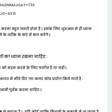
AAZNIMAJQ&T=73S
JO-AX3I
करना
बहुत
जरूरी
होता
है
|
इसके
लिए
शुरुआत
से
ही
ध्यान
े
के
तरीके
के
बारे
में
बात
करेंगे
|
ों
का
ध्यान
रखना
चाहिए
:
ड
को
सहन
करने
के
लिए
पर्याप्त
है
या
नहीं
|
भारत
में
नीचे
दिए
गए
कलर
कोड
प्रयोग
किये
जातें
हैं
:
वधानी
पूर्वक
करना
चाहिए
|
े
से
बचाता
है
|
यदि
कोई
व्यक्ति
बिजली
के
सम्पर्क
में
आ
जाता
है