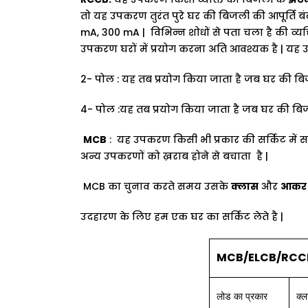
तो
यह
उपकरण
तुरंत
पुरे
घर
की
बिजली
की
आपूर्ति
बं
mA, 300 mA |
विभिन्न
शोधों
से
पता
चला
है
की
व्यक
उपकरण
घरों
में
प्रयोग
करना
अति
आवश्यक
है
|
यह
2-
पोल
:
यह
तब
प्रयोग
किया
जाता
है
जब
घर
की
बि
4-
पोल
:
यह
तब
प्रयोग
किया
जाता
है
जब
घर
की
बि
MCB
:
यह
उपकरण
किसी
भी
प्रकार
की
सर्किट
में
स
अन्य
उपकरणों
को
ख़राब
होने
से
बचाता
है
|
MCB
का
चुनाव
करते
समय
उसके
क्लास
और
आकर
उदहारण
के
लिए
हम
एक
घर
का
सर्किट
लेते
है
|
MCB/ELCB/RC
लोड
का
प्रकार
क्ल