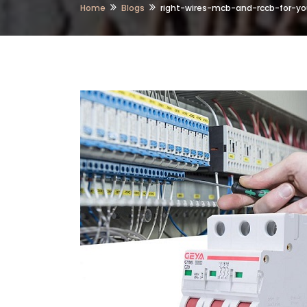
Home
Blogs
right-wires-mcb-and-rccb-for-y