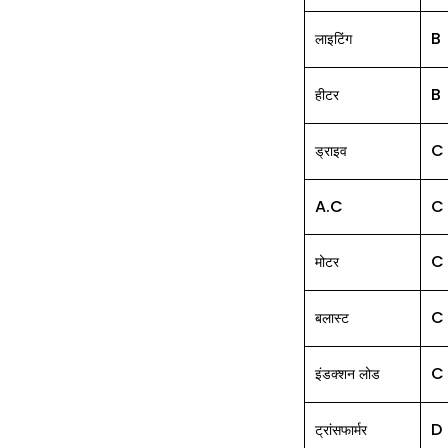
B
लाइटिंग
B
हीटर
C
ड्राइव
A.C
C
C
मोटर
C
बलास्ट
C
इंडक्शन
लोड
D
ट्रांसफार्मर