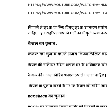
HTTPS://WWW.YOUTUBE.COM/WATCH?V=NM
HTTPS://WWW.YOUTUBE.COM/WATCH?V=ILFA
बिजली
से
सुरक्षा
के
लिए
विद्युत्
सुरक्षा
उपकरण
प्रयोग
चाहिए
|
हम
यहाँ
पर
आपको
घरों
का
विद्युतीकरण
करन
केबल
का
चुनाव
:
केबल
का
चुनाव
करते
समय
निम्नलिखित
बात
केबल
की
एम्पियर
रेटिंग
आपके
घर
के
अधिकतम
लो
केबल
की
कलर
कोडिंग
अवश्य
रूप
से
करना
चाहिए
|
केबल
के
चुनाव
करने
के
पश्चात
केबल
की
रूटिंग
सा
का
चुनाव
:
RCCB/MCB
RCCB:
यह
उपकरण
किसी
व्यक्ति
को
बिजली
के
झटक