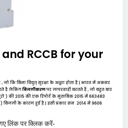
 and RCCB for your
ै
,
जो
कि
बिना
विद्युत्
सुरक्षा
के
अधूरा
होता
है
|
भारत
में
अकसर
ेते
है
लेकिंग
बिजलीकरण
पर
लापरवाही
बरतते
हैं
,
जो
बहुत
बार
ूरो
)
की
2015
की
एक
रिपोर्ट
के
मुताबिक
2015
में
663483
4)
बिजली
के
कारण
हुई
है
|
इसी
प्रकार
सन
2014
में
9606
ए लिंक पर क्लिक करें-