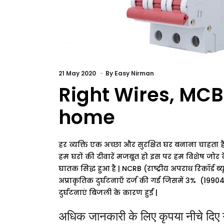
21
May 2020
By
Easy Nirman
Right Wires, MCB
home
हर
व्यक्ति
एक
अच्छा
और
सुरक्षित
घर
बनाना
चाहता
ह
हम
घरों
की
दीवारें
मजबूत
हो
इस
पर
हम
विशेष
जोर
द
घातक
सिद्ध
हुआ
है
| NCRB (
राष्ट्रीय
अपराध
रिकॉर्ड
ब्य
अप्राकृतिक
दुर्घटनाएँ
दर्ज
की
गई
जिसमें
3% (1990
दुर्घटनाएं
बिजली
के
कारण
हुईं
|
अधिक जानकारी के लिए कृपया नीचे दिए ग