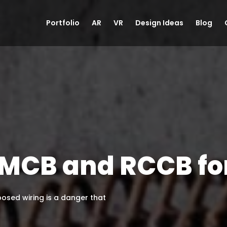
Portfolio
AR
VR
Design Ideas
Blog
, MCB and RCCB f
osed wiring is a danger that