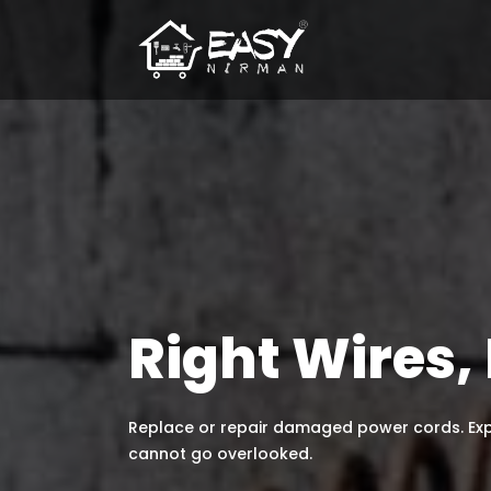
Right Wires
Replace or repair damaged power cords. Exp
cannot go overlooked.