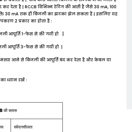
द
कर
देता
है
| RCCB
विभिन्न
रेटिंग
की
आती
है
जैसे
30 mA, 100
्ति
30 mA
तक
ही
बिजली
का
झटका
झेल
सकता
है
|
इसलिए
यह
उपकरण
2
प्रकार
का
होता
है
:
|
जली
आपूर्ति
1-
फेस
से
की
गयी
हो
जली
आपूर्ति
3-
फेस
से
की
गयी
हो
|
मस्या
आने
से
बिजली
की
आपूर्ति
बंद
कर
देता
है
और
केबल
या
का
ध्यान
रखें
:
CB
की
क्लास
ास
संवेदनशीलता