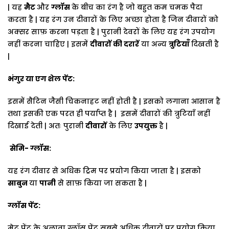
|
यह
मैट
और
ग्लॉस
के
बीच
का
रंग
है
जो
बहुत
कम
चमक
पैदा
करता
है
|
यह
रंग
उन
दीवारों
के
लिए
अच्छा
होता
है
जिन
दीवारों
को
अक्सर
साफ़
करना
पड़ता
है
|
पुरानी
देवरों
के
लिए
यह
रंग
उपयोग
नहीं
करना
चाहिए
|
इसमें
दीवारों
की
दरारें
या
अन्य
त्रुटियाँ
दिखती
है
|
भंगुर
या
एग
शेल
पेंट
:
इसमें
सैटिन जैसी
चिकनाहट
नहीं
होती
है
|
इसको
लगाना
आसान
है
तथा
इसकी
एक
परत
ही
पर्याप्त
है
|
इसमें
दीवारों
की
त्रुटियाँ
नहीं
दिखाई
देती
|
अतः
पुरानी
दीवारों
के
लिए
उपयुक्त
है
|
सेमि
-
ग्लॉस
:
यह
रंग
दीवार
से
अधिक
ट्रिम
पर
प्रयोग
किया
जाता
है
|
इसको
साबुन
या
पानी
से
साफ़
किया
जा
सकता
है
|
ग्लॉस
पेंट
:
मेट
पेंट
के
अलावा
ग्लॉस
पेंट
सबसे
अधिक
दीवारों
पर
प्रयोग
किया