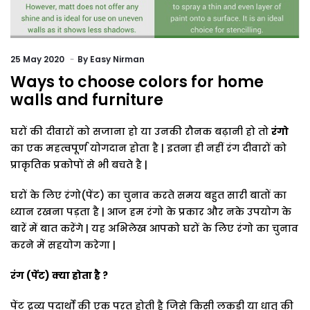
25
May 2020
By
Easy Nirman
Ways to choose colors for home
walls and furniture
घरों
की
दीवारों
को
सजाना
हो
या
उनकी
रौनक
बढ़ानी
हो
तो
रंगो
का
एक
महत्वपूर्ण
योगदान
होता
है
|
इतना
ही
नहीं
रंग
दीवारों
को
प्राकृतिक
प्रकोपों
से
भी
बचते
है
|
घरों
के
लिए
रंगो
(
पेंट
)
का
चुनाव
करते
समय
बहुत
सारी
बातों
का
ध्यान
रखना
पड़ता
है
|
आज
हम
रंगो
के
प्रकार
और
नके
उपयोग
के
बारें
में
बात
करेंगे
|
यह
अभिलेख
आपको
घरों
के
लिए
रंगो
का
चुनाव
करने
में
सहयोग
करेगा
|
रंग
(
पेंट
)
क्या
होता
है
?
पेंट
द्रव्य
पदार्थों
की
एक
परत
होती
है
जिसे
किसी
लकड़ी
या
धातु
की