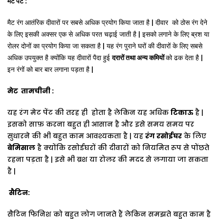
:
मेट
पेंट
|
मैट
रंग
आतंरिक
दीवारों
पर
सबसे
अधिक
प्रयोग
किया
जाता
है
दीवार
को
ठोस
रंग
देने
|
के
लिए
इसकी
अक्सर
एक
से
अधिक
परत
चढ़ाई
जाती
है
इसको
लगाने
के
लिए
ब्रश
या
|
रोलर
दोनों
का
प्रयोग
किया
जा
सकता
है
यह
रंग
पुराने
घरों
की
दीवारों
के
लिए
सबसे
|
अधिक
उपयुक्त
है
क्योंकि
यह
दीवारों
पैदा
हुई
दरारों
तथा
अन्य
कमियों
को
ढक
देता
है
|
इन
रंगों
को
बार
बार
लगाना
पड़ता
है
मेट
तामचीनी
:
यह
रंग
मेट
पेंट
की
तरह
ही
होता
है
लेकिन
यह
अधिक
टिकाऊ
है
|
इसको
साफ़
करना
बहुत
ही
आसान
है
और
इसे
समय
समय
पर
सुधारने
की
भी
बहुत
काम
आवश्यकता
है
|
यह
रंग
रसोईघर
के
लिए
बेमि
सा
ल
है
क्योंकि
रसोईघरों
की
दीवारों
को
नियमित
रूप
से
पोंछते
रहना
पड़ता
है
|
इसे
भी
ब्रश
या
रोलर
की
मदद
से
लगाया
जा
सकता
है
|
सैटिन
:
सैटिन
फिनिश
को
बहुत
लोग
जानते
हैं
लेकिन
समझते
बहुत
काम
है