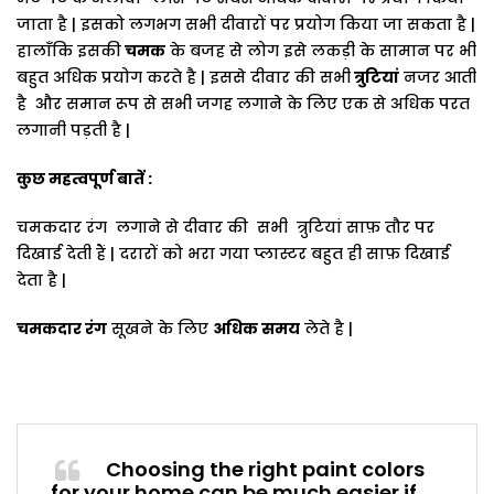
जाता
है
|
इसको
लगभग
सभी
दीवारों
पर
प्रयोग
किया
जा
सकता
है
|
हालाँकि
इसकी
चमक
के
बजह
से
लोग
इसे
लकड़ी
के
सामान
पर
भी
बहुत
अधिक
प्रयोग
करते
है
|
इससे
दीवार
की
सभी
त्रुटियां
नजर
आती
है
और
समान
रूप
से
सभी
जगह
लगाने
के
लिए
एक
से
अधिक
परत
लगानी
पड़ती
है
|
कुछ
महत्वपूर्ण
बातें
:
चमकदार
रंग
लगाने
से
दीवार
की
सभी
त्रुटियां
साफ़
तौर
पर
दिखाई
देती
हैं
|
दरारों
को
भरा
गया
प्लास्टर
बहुत
ही
साफ़
दिखाई
देता
है
|
चमकदार
रंग
सूखने
के
लिए
अधिक
समय
लेते
है
|
Choosing the right paint colors
for your home can be much easier if