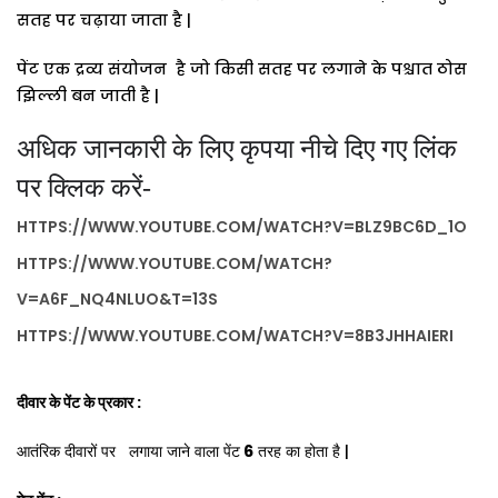
सतह
पर
चढ़ाया
जाता
है
|
पेंट
एक
द्रव्य
संयोजन
है
जो
किसी
सतह
पर
लगाने
के
पश्चात
ठोस
झिल्ली
बन
जाती
है
|
अधिक जानकारी के लिए कृपया नीचे दिए गए लिंक
पर क्लिक करें-
HTTPS://WWW.YOUTUBE.COM/WATCH?V=BLZ9BC6D_1O
HTTPS://WWW.YOUTUBE.COM/WATCH?
V=A6F_NQ4NLUO&T=13S
HTTPS://WWW.YOUTUBE.COM/WATCH?V=8B3JHHAIERI
:
दीवार
के
पेंट
के
प्रकार
6
|
आतंरिक
दीवारों
पर
लगाया
जाने
वाला
पेंट
तरह
का
होता
है